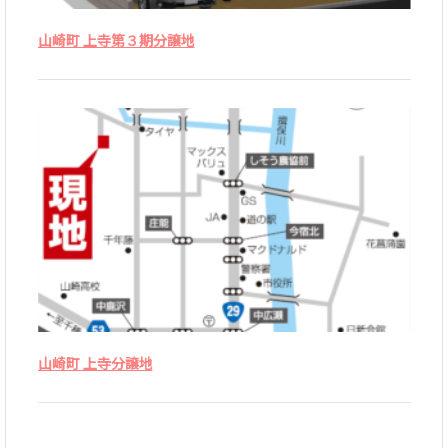
施
山崎町 上寺第３期分譲地
工
事
例
物
件
情
報
会
社
概
要
山崎町 上寺分譲地