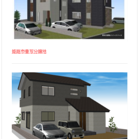
姫路市書写分譲地
HOME
お
知
ら
せ
私
達
の
家
づ
く
り