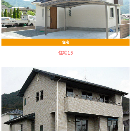
住宅
住宅15
HOME
お
知
ら
せ