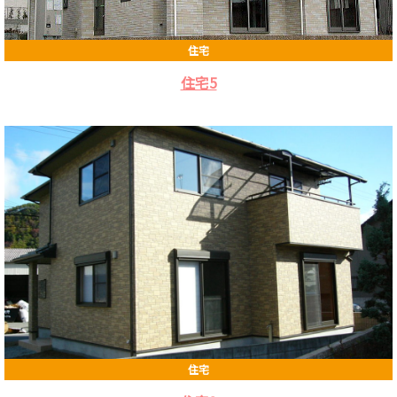
私
達
の
住宅
家
づ
く
住宅5
り
施
工
事
例
物
件
情
報
会
社
概
要
住宅